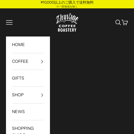
¥10,000以上のご購入で送料無料
コンテンツへスキップ
※一部地域を除く
Zhyvago Coffee Roastery
メニューを開く
検索を開
カート
HOME
COFFEE
GIFTS
SHOP
NEWS
SHOPPING