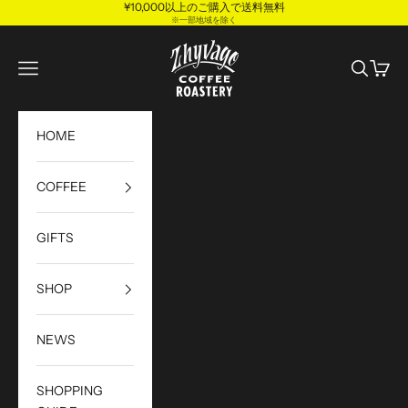
¥10,000以上のご購入で送料無料
コンテンツへスキップ
※一部地域を除く
Zhyvago Coffee Roa
メニューを開く
検索を開
カート
HOME
COFFEE
GIFTS
SHOP
NEWS
SHOPPING