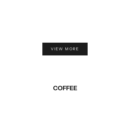
オプションを選択
カートに追加
ZCR Mcmenamin Glass
ZCR Yellow Cup Pins
セール価格
セール価格
¥2,420から
¥990
VIEW MORE
COFFEE