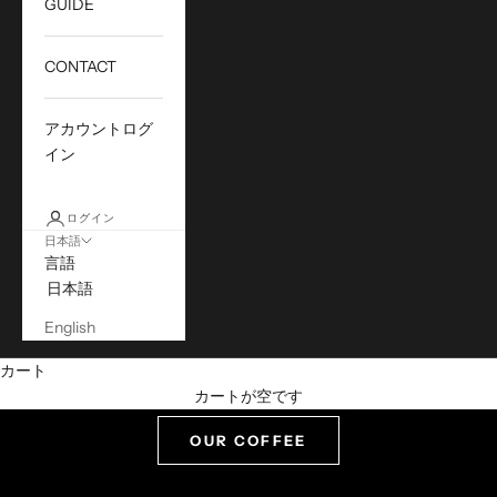
GUIDE
CONTACT
アカウントログ
イン
ログイン
日本語
言語
日本語
English
沖縄西海岸 コーヒー専門店
カート
カートが空です
ZHYVAGO COFFEE
OUR COFFEE