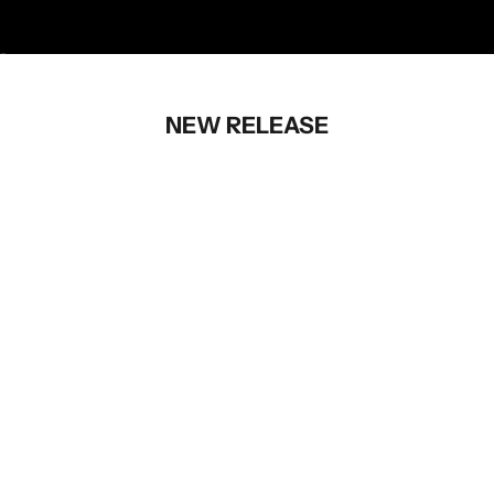
I18n Error: Missing interpolation value "page" for "項目に移動する {{ page
I18n Error: Missing interpolation value "page" for "項目に移動する {{ pag
NEW RELEASE
オプションを選択
オプションを選択
ZCR Mcmenamin Glass & TRIP
ZHYVAGO DRIVE IN T-shirt
PACK SET
セール価格
¥3,500